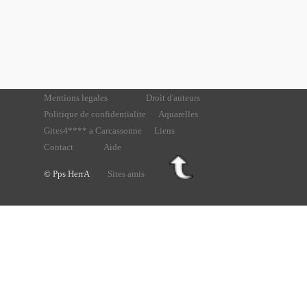
Mentions legales
Droit d'auteurs
Politique de confidentialite
Aquarelles
Gites4**** a Carcassonne
Liens
Contact
Aide
© Pps HerrA
Sites amis