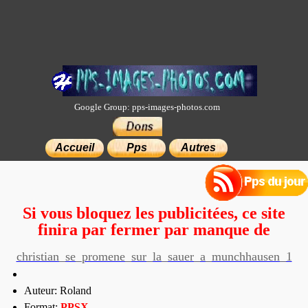
Google Group: pps-images-photos.com
×
Accueil
Pps
Autres
Si vous bloquez les publicitées, ce site
finira par fermer par manque de
moyens.
christian_se_promene_sur_la_sauer_a_munchhausen_1
Auteur: Roland
Format:
PP
SX