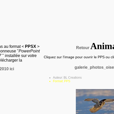
Anim
as au format <
PPSX
>
Retour
sionneuse "
PowerPoint
07
" installée sur votre
Cliquez sur l'image pour ouvrir le PPS ou clic
élécharger la
galerie_photos_ois
2010 ici
Auteur: BL Creations
Format: PPS