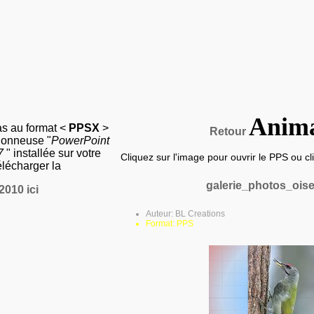
Anim
as au format <
PPSX
>
Retour
sionneuse "
PowerPoint
07
" installée sur votre
Cliquez sur l'image pour ouvrir le PPS ou clic
élécharger la
galerie_photos_ois
2010 ici
Auteur: BL Creations
Format: PPS