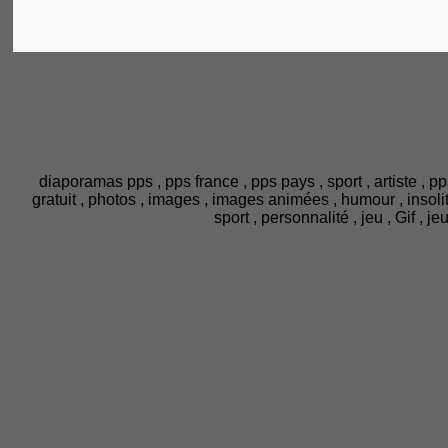
diaporamas pps , pps france , pps pays , sport , artiste , pp
gratuit , photos , images , images animées , humour , insolite ,
sport , personnalité , jeu , Gif , 