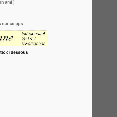
un ami ]
 sur ce pps
te: ci dessous