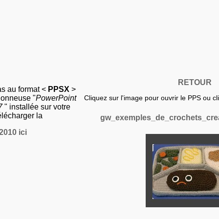
RETOUR
as au format <
PPSX
>
sionneuse "
PowerPoint
Cliquez sur l'image pour ouvrir le PPS ou clic
07
" installée sur votre
élécharger la
gw_exemples_de_crochets_creat
2010 ici