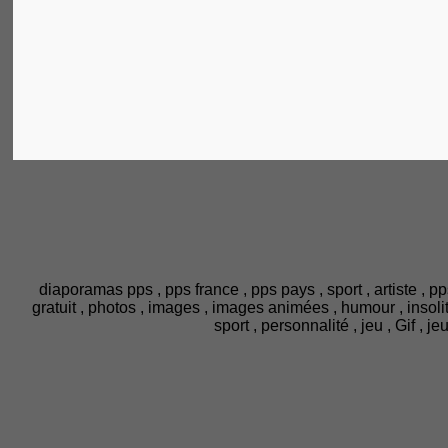
diaporamas pps , pps france , pps pays , sport , artiste , pp
gratuit , photos , images , images animées , humour , insolite ,
sport , personnalité , jeu , Gif , 