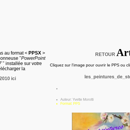
Ar
as au format <
PPSX
>
RETOUR
sionneuse "
PowerPoint
07
" installée sur votre
Cliquez sur l'image pour ouvrir le PPS ou clic
élécharger la
les_peintures_de_st
2010 ici
Auteur: Yvette Morotti
Format: PPS