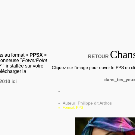
Chan
as au format <
PPSX
>
RETOUR
sionneuse "
PowerPoint
07
" installée sur votre
Cliquez sur l'image pour ouvrir le PPS ou clic
élécharger la
dans_tes_yeu
2010 ici
Auteur: Philippe dit Arthos
Format: PPS