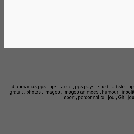
diaporamas pps , pps france , pps pays , sport , artiste , pp
gratuit , photos , images , images animées , humour , insolite ,
sport , personnalité , jeu , Gif , 