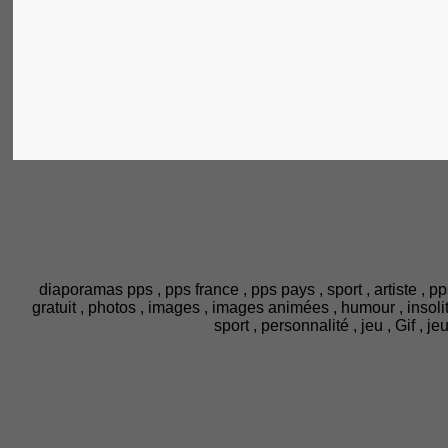
diaporamas pps , pps france , pps pays , sport , artiste , pp
gratuit , photos , images , images animées , humour , insolite ,
sport , personnalité , jeu , Gif , 