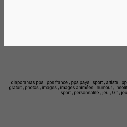
diaporamas pps , pps france , pps pays , sport , artiste , pp
gratuit , photos , images , images animées , humour , insolite ,
sport , personnalité , jeu , Gif , 