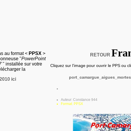
Fra
as au format <
PPSX
>
RETOUR
sionneuse "
PowerPoint
07
" installée sur votre
Cliquez sur l'image pour ouvrir le PPS ou clic
élécharger la
port_camargue_aigues_morte
2010 ici
Auteur: Constance 944
Format: PPSX