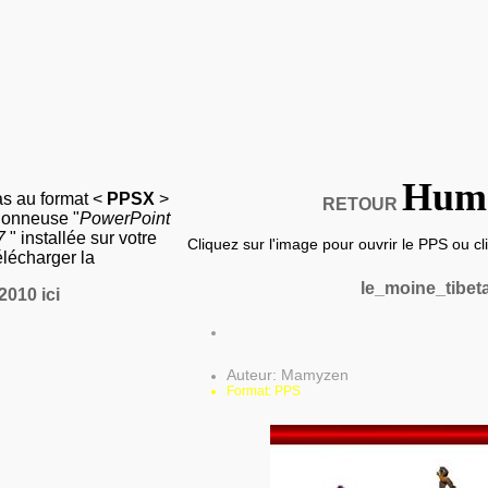
Hum
as au format <
PPSX
>
RETOUR
sionneuse "
PowerPoint
07
" installée sur votre
Cliquez sur l'image pour ouvrir le PPS ou clic
élécharger la
le_moine_tibet
2010 ici
Auteur: Mamyzen
Format: PPS