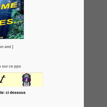
un ami ]
 sur ce pps
te: ci dessous