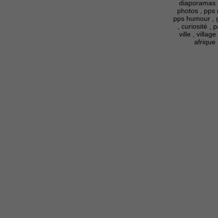
diaporamas pp
photos , pps 
pps humour , g
, curiosité ,
ville , villag
afrique