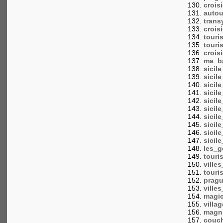
crois
autou
tran
crois
touri
touri
crois
ma_ba
sicil
sicil
sicil
sicil
sicil
sicil
sicil
sicil
sicil
sicil
les_g
touri
ville
touri
prag
ville
magic
villa
magni
couch