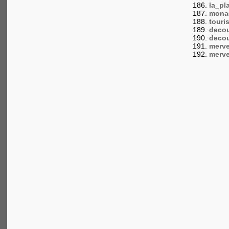
la_pl
mona
touri
decou
decou
merve
merve