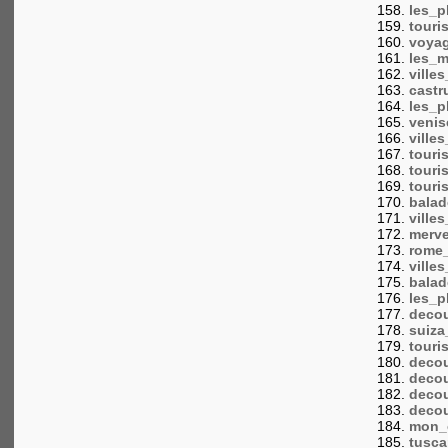
les_
touri
voyag
les_m
ville
castr
les_
venis
ville
touri
touri
tour
bala
ville
merve
rome
ville
bala
les_
decou
suiza
touri
decou
decou
decou
decou
mon_
tusca