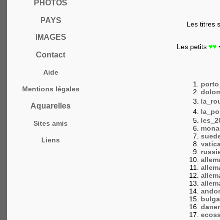
PHOTOS
PAYS
Les titres 
IMAGES
Les petits
♥♥
Contact
Aide
porto
Mentions légales
dolom
la_ro
Aquarelles
la_po
les_2
Sites amis
mona
suede
Liens
vatic
russi
allem
allem
allem
allem
andor
bulga
danem
ecoss