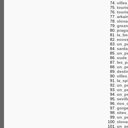
ville
touri
touri
arkai
slova
grozn
prag
la_be
ecos
un_pe
sard
un_pe
oude
les_
un_pe
desti
ville
la_sp
un_pe
un_pe
un_pe
sevill
rios_
gorg
sites
un_pe
slova
un_pe