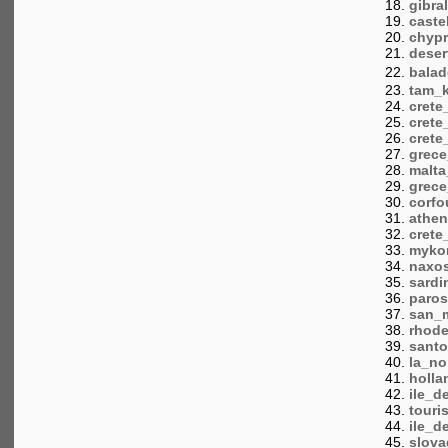
gibra
caste
chypr
deser
bala
tam_
crete
crete
crete
grece
malta
grece
corfo
athen
crete
myko
naxos
sardi
paros
san_m
rhode
santo
la_no
holla
ile_d
touri
ile_
slova