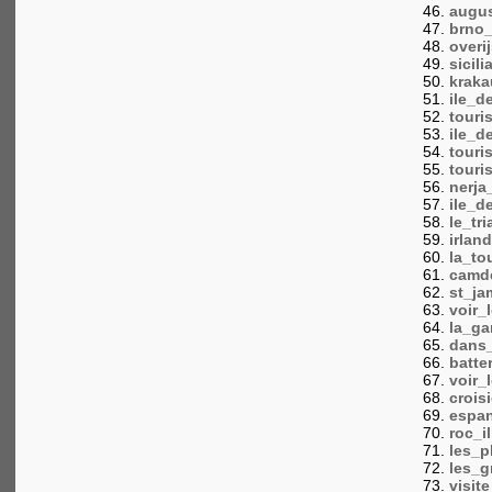
augus
brno_
overi
sicili
kraka
ile_d
touri
ile_d
touri
touri
nerja
ile_d
le_tr
irlan
la_to
camde
st_ja
voir
la_ga
dans_
batte
voir_
crois
espa
roc_i
les_p
les_g
visit