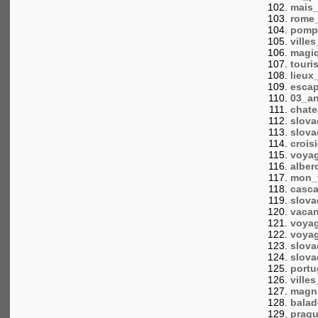
mais_
rome_
pompe
ville
magiq
touri
lieu
esca
03_an
chate
slova
slova
crois
voya
alber
mon_
casca
slova
vacan
voyag
voya
slova
slova
portu
ville
magn
bala
prag